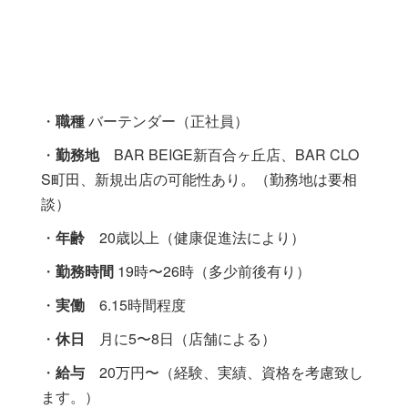
・
職種
バーテンダー（正社員）
・
勤務地
BAR BEIGE新百合ヶ丘店、BAR CLO
S町田、新規出店の可能性あり。（勤務地は要相
談）
・
年齢
20歳以上（健康促進法により）
・
勤務時間
19時〜26時（多少前後有り）
・
実働
6.15時間程度
・
休日
月に5〜8日（店舗による）
・
給与
20万円〜（経験、実績、資格を考慮致し
ます。）