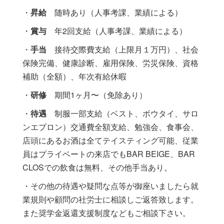
・
昇給
随時あり（人事考課、業績による）
・
賞与
年2回支給（人事考課、業績による）
・
手当
接待交際費支給（上限月１万円）、社会
保険完備、健康診断、雇用保険、労災保険、資格
補助（全額）、年次有給休暇
・
研修
期間1ヶ月〜（免除あり）
・
待遇
制服一部支給（ベスト、ボウタイ、サロ
ンエプロン）交通費全額支給、勉強会、食事会、
店頭にあるお酒は全てテイスティング可能、従業
員はプライベートの来店でもBAR BEIGE、BAR
CLOSでの飲食は無料、その他手当あり。
・その他の待遇や疑問な点等が御座いましたら就
業規則や顧問の社労士に相談しご返答致します。
また奨学金返還支援制度などもご相談下さい。