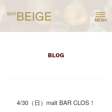
MENU
BLOG
4/30（日）malt BAR CLOS！