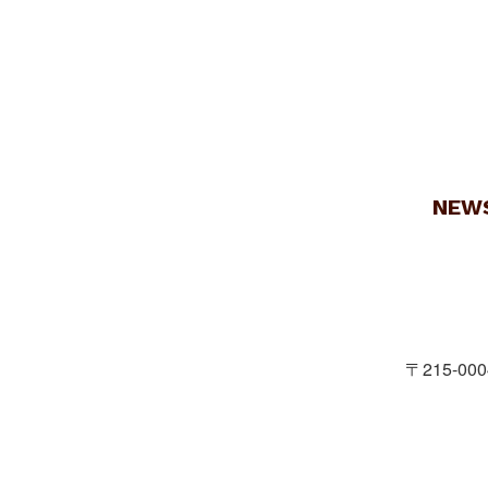
NEW
〒215-00