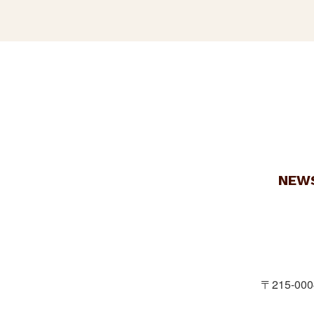
NEW
〒215-00